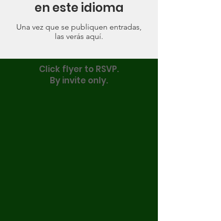
en este idioma
Una vez que se publiquen entradas,
las verás aquí.
Click flyer to RSVP.
By invite only.